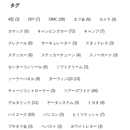
掛かってました。先日それが納品され
しいし花が咲
通のオフ会で
タグ
てようやく一連の作業が完了したとこ
より見送った
ンバー 今年
...
...
者はこちら。 
4型
(3)
DIY
(7)
OMC
(39)
オフ会
(6)
カメラ
(4)
カヤック
(5)
キャンピングカー
(72)
キャンプ
(7)
クレクール
(6)
サーキュレーター
(3)
スタッドレス
(3)
ステッカー
(6)
ステッカーチューン
(4)
スノーボード
(3)
センターコンソール
(6)
ソフトクリーム
(3)
ソーラーパネル
(9)
ダーウィンQ3
(13)
チャージコントローラー
(3)
ツアーズワイド
(44)
デルタリンク
(11)
データシステム
(3)
トヨタ
(4)
ハイエース
(63)
バンコン
(3)
ヒミツケッシャ
(7)
プチオフ会
(3)
ベバスト
(3)
ホワイトレター
(3)