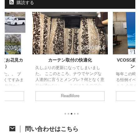
購読する
2020/6/14
2020/6/14
ト（お花見カ
カーテン取付の快適化
VCOSS
ャン）
ング
久しぶりの更新になってしまいまし
た。 ここのところ、ナウでヤングな
した。。 ブ
毎年この時
人達的に言うとメンブレ？何となく意
なくてすみま
る恒例イベ
欲が湧かない。。 ネタはあるので少
試験勉強から
う？ 今年も
しずつ頑張って消化に励みます！ さ
、久しぶりの
た。 今年は
ReadMore
て、今回はジャパンキャンピングカー
の方がアップさ
開催。そし
ショーで購入したあれをあれしたので
すが、参加し
ベントに先立
ご紹介。 カーテン取付への道 先月の
たいと思いま
祭も同時開
ジャパンキャンピングカーショーでア
ク 4/6に茨
す。 VOCS
ルミカーテンレールを購入したことは
初のお花見カ
メッセに程
ちらっと触れた前回の記事のとおりで
他の参加者は
て、みんな
問い合わせはこちら
す。 レール購入から時間が開きまし
にも恵まれた
かった後、
たが、オーダーカーテン選びで時間が
は前週の予定
り宴会すると