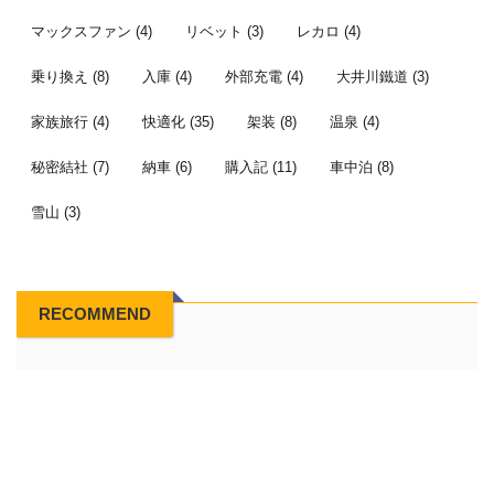
マックスファン
(4)
リベット
(3)
レカロ
(4)
乗り換え
(8)
入庫
(4)
外部充電
(4)
大井川鐵道
(3)
家族旅行
(4)
快適化
(35)
架装
(8)
温泉
(4)
秘密結社
(7)
納車
(6)
購入記
(11)
車中泊
(8)
雪山
(3)
RECOMMEND