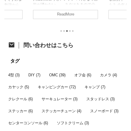
欲が湧かない。。 ネタはあるので少
試験勉強から
う？ 今年も
しずつ頑張って消化に励みます！ さ
、久しぶりの
た。 今年は
ReadMore
て、今回はジャパンキャンピングカー
の方がアップさ
開催。そし
ショーで購入したあれをあれしたので
すが、参加し
ベントに先立
ご紹介。 カーテン取付への道 先月の
たいと思いま
祭も同時開
ジャパンキャンピングカーショーでア
ク 4/6に茨
す。 VOCS
ルミカーテンレールを購入したことは
初のお花見カ
メッセに程
ちらっと触れた前回の記事のとおりで
他の参加者は
て、みんな
問い合わせはこちら
す。 レール購入から時間が開きまし
にも恵まれた
かった後、
たが、オーダーカーテン選びで時間が
は前週の予定
り宴会すると
掛かってました。先日それが納品され
しいし花が咲
通のオフ会で
タグ
てようやく一連の作業が完了したとこ
より見送った
ンバー 今年
...
...
者はこちら。 
4型
(3)
DIY
(7)
OMC
(39)
オフ会
(6)
カメラ
(4)
カヤック
(5)
キャンピングカー
(72)
キャンプ
(7)
クレクール
(6)
サーキュレーター
(3)
スタッドレス
(3)
ステッカー
(6)
ステッカーチューン
(4)
スノーボード
(3)
センターコンソール
(6)
ソフトクリーム
(3)