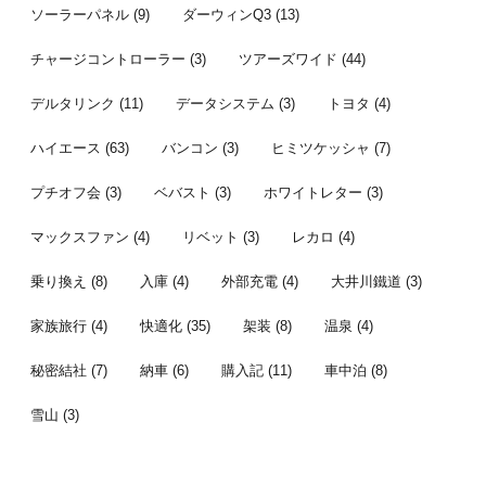
ソーラーパネル
(9)
ダーウィンQ3
(13)
チャージコントローラー
(3)
ツアーズワイド
(44)
デルタリンク
(11)
データシステム
(3)
トヨタ
(4)
ハイエース
(63)
バンコン
(3)
ヒミツケッシャ
(7)
プチオフ会
(3)
ベバスト
(3)
ホワイトレター
(3)
マックスファン
(4)
リベット
(3)
レカロ
(4)
乗り換え
(8)
入庫
(4)
外部充電
(4)
大井川鐵道
(3)
家族旅行
(4)
快適化
(35)
架装
(8)
温泉
(4)
秘密結社
(7)
納車
(6)
購入記
(11)
車中泊
(8)
雪山
(3)