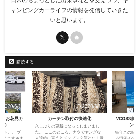
日常のちょっとした出来事などを交えつつ、キ
ャンピングカーライフの情報を発信していきた
いと思います。
購読する
2020/6/14
2020/6/14
ト（お花見カ
カーテン取付の快適化
VCOSS
ャン）
ング
久しぶりの更新になってしまいまし
た。 ここのところ、ナウでヤングな
した。。 ブ
毎年この時
人達的に言うとメンブレ？何となく意
なくてすみま
る恒例イベ