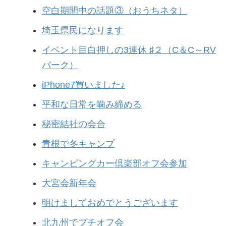
空白期間中の話題③（おうちネタ）
埼玉県民になります
イベント目白押しの3連休 ♯２（C＆C～RV
パーク）
iPhone7買いました♪
平和な日常を噛み締める
秘密結社の会合
青根で冬キャンプ
キャンピングカー倶楽部オフ会参加
大宮会新年会
明けましておめでとうございます
北九州でプチオフ会