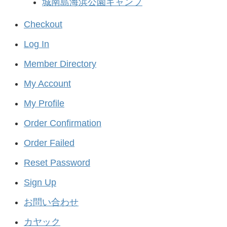
城南島海浜公園キャンプ
Checkout
Log In
Member Directory
My Account
My Profile
Order Confirmation
Order Failed
Reset Password
Sign Up
お問い合わせ
カヤック