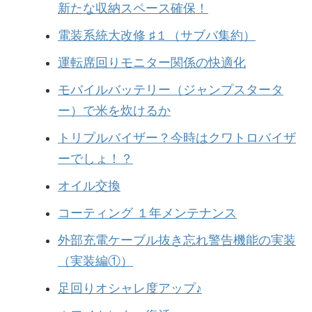
新たな収納スペース確保！
電装系統大改修 ♯１（サブバ集約）
運転席回りモニター関係の快適化
モバイルバッテリー（ジャンプスタータ
ー）で米を炊けるか
トリプルバイザー？今時はクワトロバイザ
ーでしょ！？
オイル交換
コーティング １年メンテナンス
外部充電ケーブル抜き忘れ警告機能の実装
（実装編①）
足回りオシャレ度アップ♪