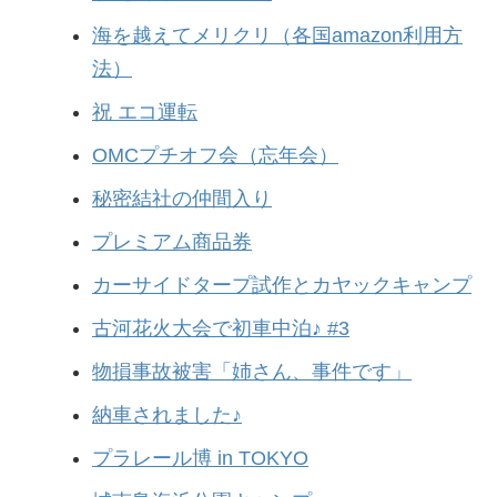
海を越えてメリクリ（各国amazon利用方
法）
祝 エコ運転
OMCプチオフ会（忘年会）
秘密結社の仲間入り
プレミアム商品券
カーサイドタープ試作とカヤックキャンプ
古河花火大会で初車中泊♪ #3
物損事故被害「姉さん、事件です」
納車されました♪
プラレール博 in TOKYO