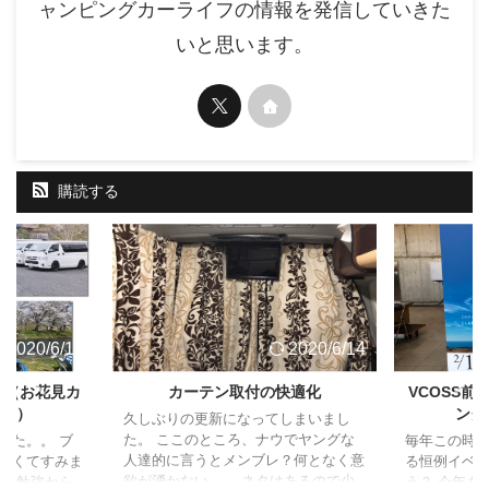
ャンピングカーライフの情報を発信していきた
いと思います。
購読する
2020/6/14
2020/6/14
ト（お花見カ
カーテン取付の快適化
VCOSS
ャン）
ング
久しぶりの更新になってしまいまし
た。 ここのところ、ナウでヤングな
した。。 ブ
毎年この時
人達的に言うとメンブレ？何となく意
なくてすみま
る恒例イベ
欲が湧かない。。 ネタはあるので少
試験勉強から
う？ 今年も