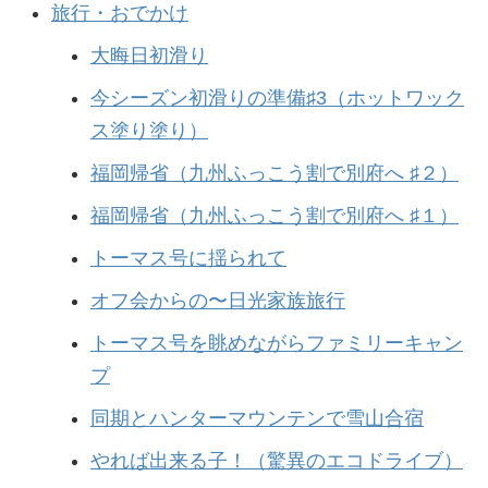
旅行・おでかけ
大晦日初滑り
今シーズン初滑りの準備♯3（ホットワック
ス塗り塗り）
福岡帰省（九州ふっこう割で別府へ ♯２）
福岡帰省（九州ふっこう割で別府へ ♯１）
トーマス号に揺られて
オフ会からの〜日光家族旅行
トーマス号を眺めながらファミリーキャン
プ
同期とハンターマウンテンで雪山合宿
やれば出来る子！（驚異のエコドライブ）