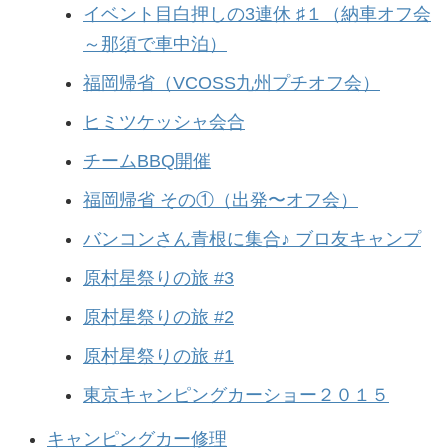
イベント目白押しの3連休 ♯１（納車オフ会
～那須で車中泊）
福岡帰省（VCOSS九州プチオフ会）
ヒミツケッシャ会合
チームBBQ開催
福岡帰省 その①（出発〜オフ会）
バンコンさん青根に集合♪ ブロ友キャンプ
原村星祭りの旅 #3
原村星祭りの旅 #2
原村星祭りの旅 #1
東京キャンピングカーショー２０１５
キャンピングカー修理