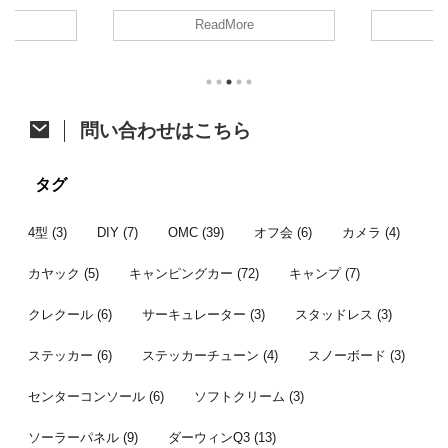
しずつ頑張って消化に励みます！ さ
、久しぶりの
た。 今年は
ReadMore
て、今回はジャパンキャンピングカー
の方がアップさ
開催。そし
ショーで購入したあれをあれしたので
すが、参加し
ベントに先立
ご紹介。 カーテン取付への道 先月の
たいと思いま
祭も同時開
ジャパンキャンピングカーショーでア
ク 4/6に茨
す。 VOCS
ルミカーテンレールを購入したことは
初のお花見カ
メッセに程
ちらっと触れた前回の記事のとおりで
他の参加者は
て、みんな
問い合わせはこちら
す。 レール購入から時間が開きまし
にも恵まれた
かった後、
たが、オーダーカーテン選びで時間が
は前週の予定
り宴会すると
掛かってました。先日それが納品され
しいし花が咲
通のオフ会で
タグ
てようやく一連の作業が完了したとこ
より見送った
ンバー 今年
...
...
者はこちら。 
4型
(3)
DIY
(7)
OMC
(39)
オフ会
(6)
カメラ
(4)
カヤック
(5)
キャンピングカー
(72)
キャンプ
(7)
クレクール
(6)
サーキュレーター
(3)
スタッドレス
(3)
ステッカー
(6)
ステッカーチューン
(4)
スノーボード
(3)
センターコンソール
(6)
ソフトクリーム
(3)
ソーラーパネル
(9)
ダーウィンQ3
(13)