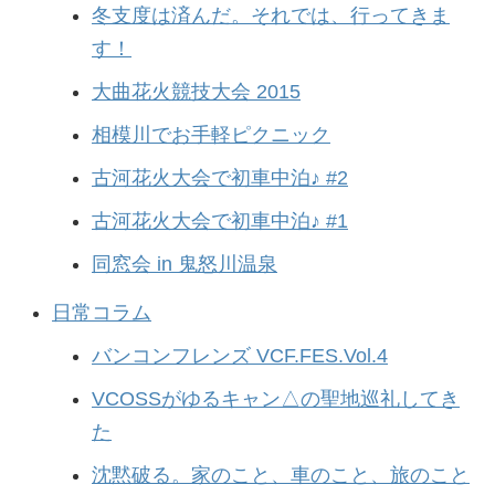
冬支度は済んだ。それでは、行ってきま
す！
大曲花火競技大会 2015
相模川でお手軽ピクニック
古河花火大会で初車中泊♪ #2
古河花火大会で初車中泊♪ #1
同窓会 in 鬼怒川温泉
日常コラム
バンコンフレンズ VCF.FES.Vol.4
VCOSSがゆるキャン△の聖地巡礼してき
た
沈黙破る。家のこと、車のこと、旅のこと