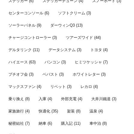
ステッカー
(6)
ステッカーチューン
(4)
スノーボード
(3)
センターコンソール
(6)
ソフトクリーム
(3)
ソーラーパネル
(9)
ダーウィンQ3
(13)
チャージコントローラー
(3)
ツアーズワイド
(44)
デルタリンク
(11)
データシステム
(3)
トヨタ
(4)
ハイエース
(63)
バンコン
(3)
ヒミツケッシャ
(7)
プチオフ会
(3)
ベバスト
(3)
ホワイトレター
(3)
マックスファン
(4)
リベット
(3)
レカロ
(4)
乗り換え
(8)
入庫
(4)
外部充電
(4)
大井川鐵道
(3)
家族旅行
(4)
快適化
(35)
架装
(8)
温泉
(4)
秘密結社
(7)
納車
(6)
購入記
(11)
車中泊
(8)