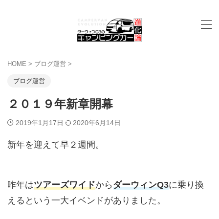
HOME
>
ブログ運営
>
ブログ運営
２０１９年新章開幕
2019年1月17日
2020年6月14日
新年を迎えて早２週間。
昨年は
ツアーズワイド
から
ダーウィンQ3
に乗り換
えるという一大イベンドがありました。