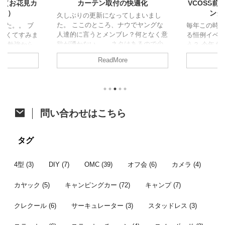
ト（お花見カ
カーテン取付の快適化
VCOSS
ャン）
ング
久しぶりの更新になってしまいまし
た。 ここのところ、ナウでヤングな
した。。 ブ
毎年この時
人達的に言うとメンブレ？何となく意
なくてすみま
る恒例イベ
欲が湧かない。。 ネタはあるので少
試験勉強から
う？ 今年も
しずつ頑張って消化に励みます！ さ
、久しぶりの
た。 今年は
ReadMore
て、今回はジャパンキャンピングカー
の方がアップさ
開催。そし
ショーで購入したあれをあれしたので
すが、参加し
ベントに先立
ご紹介。 カーテン取付への道 先月の
たいと思いま
祭も同時開
ジャパンキャンピングカーショーでア
ク 4/6に茨
す。 VOCS
ルミカーテンレールを購入したことは
初のお花見カ
メッセに程
ちらっと触れた前回の記事のとおりで
他の参加者は
て、みんな
問い合わせはこちら
す。 レール購入から時間が開きまし
にも恵まれた
かった後、
たが、オーダーカーテン選びで時間が
は前週の予定
り宴会すると
掛かってました。先日それが納品され
しいし花が咲
通のオフ会で
タグ
てようやく一連の作業が完了したとこ
より見送った
ンバー 今年
...
...
者はこちら。 
4型
(3)
DIY
(7)
OMC
(39)
オフ会
(6)
カメラ
(4)
カヤック
(5)
キャンピングカー
(72)
キャンプ
(7)
クレクール
(6)
サーキュレーター
(3)
スタッドレス
(3)