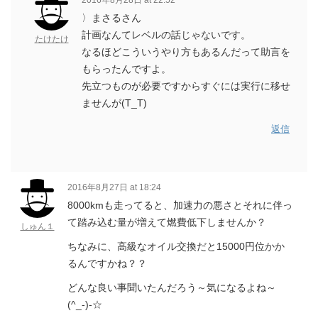
2016年8月28日 at 22:52
〉まさるさん
計画なんてレベルの話じゃないです。
たけたけ
なるほどこういうやり方もあるんだって助言を
もらったんですよ。
先立つものが必要ですからすぐには実行に移せ
ませんが(T_T)
返信
2016年8月27日 at 18:24
8000kmも走ってると、加速力の悪さとそれに伴っ
て踏み込む量が増えて燃費低下しませんか？
しゅん１
ちなみに、高級なオイル交換だと15000円位かか
るんですかね？？
どんな良い事聞いたんだろう～気になるよね～
(^_-)-☆