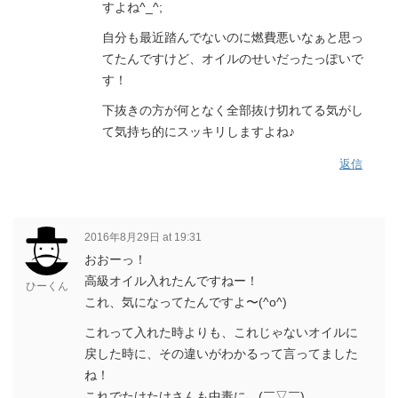
すよね^_^;
自分も最近踏んでないのに燃費悪いなぁと思っ
てたんですけど、オイルのせいだったっぽいで
す！
下抜きの方が何となく全部抜け切れてる気がし
て気持ち的にスッキリしますよね♪
返信
2016年8月29日 at 19:31
おおーっ！
高級オイル入れたんですねー！
ひーくん
これ、気になってたんですよ〜(^o^)
これって入れた時よりも、これじゃないオイルに
戻した時に、その違いがわかるって言ってました
ね！
これでたけたけさんも中毒に…(￣▽￣)