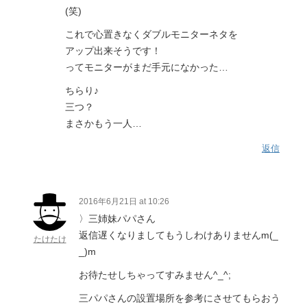
(笑)
これで心置きなくダブルモニターネタを
アップ出来そうです！
ってモニターがまだ手元になかった…
ちらり♪
三つ？
まさかもう一人…
返信
2016年6月21日 at 10:26
〉三姉妹パパさん
返信遅くなりましてもうしわけありませんm(_
たけたけ
_)m
お待たせしちゃってすみません^_^;
三パパさんの設置場所を参考にさせてもらおう