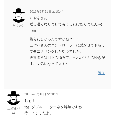
2016年6月21日 at 10:44
〉やすさん
返信遅くなりましてもうしわけありませんm(_
たけたけ
_)m
紛らわしかったですかね？^_^;
三パパさんのコントローラーに繋がせてもらっ
てモニタリングしたやつでした。
設置場所は目下の悩みで、三パパさんの続きが
すごく気になってます♪
返信
2016年6月16日 at 20:39
おぉ！
遂にダブルモニターネタ解禁ですね♪
三姉妹パ
パ
待ってましたよ。