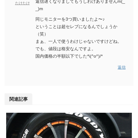
返信遅くなりましてもうしわけありませんm(_
たけたけ
_)m
同じモニターを3つ買いましたよ〜♪
ということは超セレブになるんでしょうか
（笑）
まぁ、一人で使うわけじゃないですけどね。
でも、値段は格安なんですよ。
国内価格の半額以下でした*\(^o^)/*
返信
関連記事