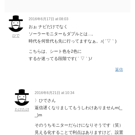
2016年6月17日 at 08:03
おぉ ナビだけでなく
ソーラーモニターもダブルとは...。
ひで
時代を何世代も先に行ってますなぁ。♪( ´▽｀)
こちらは、シート色を2色に
するか迷ってる段階です( ´ ▽ ` )ﾉ
返信
2016年6月21日 at 10:34
〉ひでさん
返信遅くなりましてもうしわけありませんm(_
たけたけ
_)m
そのうちモニターだらけになりそうです（笑）
見える化することで利点はありますけど、設置