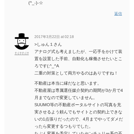
(^_-)-☆
返信
2017年3月22日 at 02:18
>しゅん１さん
アナログ式も考えましたが、一応手をかけて装
たけたけ
置を設置した手前、自動化も稼働させたいとこ
ろです(;^_^A
二重の対策として両方やるのはありですね！
不動産は本当に縁だなと思います。
不動産屋は専属選任媒介契約の期間が3か月で4
月までなので変更していません。
SUUMO等の不動産ポータルサイトの写真を充
実させるよう頼んでもサイトとの契約上できな
いの1点張りだったので、4月までやってダメだ
ったら変更するつもりでした。
たぶん変更を予定していたセンチュリー系の不