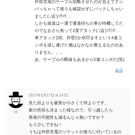
外部充電のケーブル切断させたのが見えてテン
パっちゃって後ろも確認せずにバックしちゃい
ました( ﾉД`)ｼｸｼｸ…
しかも接道は一通で通過待ちの車が待機してた
のでなおさら焦って2度アタック( ﾉД`)ｼｸｼｸ…
車アタック2回、外壁2か所凹ますという4連コ
ンボを成し遂げた傷はなかなか癒えるものがあ
りません。。。
あ、ケーブルの断線もあるから5連コンボだ(笑)
返信
2017年3月17日 at 14:51
見た目よりも被害が小さくて何よりです。
家の売却も決まった様なので、引っ越したら
oz
再発の可能性も減るんじゃ無いですか？
もう少しですね！
うちは外部充電のソケットが後ろに付いているの