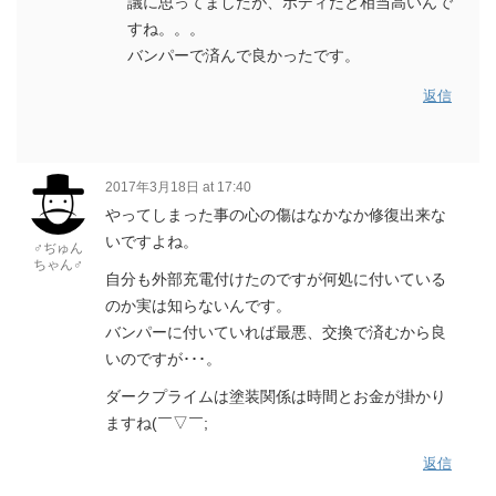
議に思ってましたが、ボディだと相当高いんで
すね。。。
バンパーで済んで良かったです。
返信
2017年3月18日 at 17:40
やってしまった事の心の傷はなかなか修復出来な
いですよね。
♂ぢゅん
ちゃん♂
自分も外部充電付けたのですが何処に付いている
のか実は知らないんです。
バンパーに付いていれば最悪、交換で済むから良
いのですが･･･。
ダークプライムは塗装関係は時間とお金が掛かり
ますね(￣▽￣;
返信