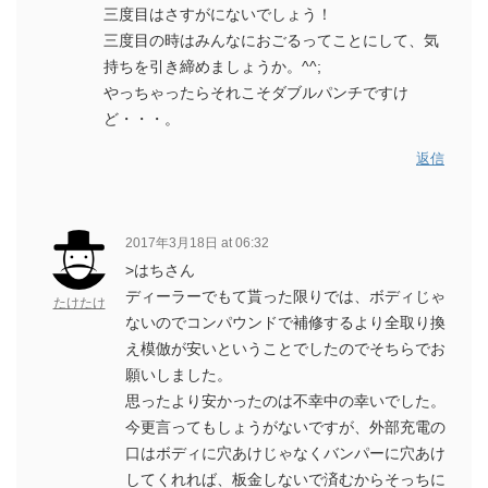
三度目はさすがにないでしょう！
三度目の時はみんなにおごるってことにして、気
持ちを引き締めましょうか。^^;
やっちゃったらそれこそダブルパンチですけ
ど・・・。
返信
2017年3月18日 at 06:32
>はちさん
ディーラーでもて貰った限りでは、ボディじゃ
たけたけ
ないのでコンパウンドで補修するより全取り換
え模倣が安いということでしたのでそちらでお
願いしました。
思ったより安かったのは不幸中の幸いでした。
今更言ってもしょうがないですが、外部充電の
口はボディに穴あけじゃなくバンパーに穴あけ
してくれれば、板金しないで済むからそっちに