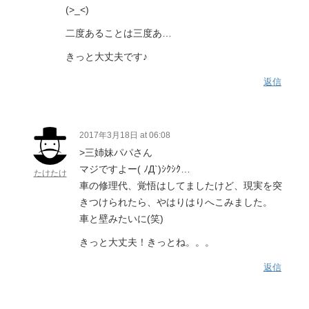
(>_<)
二度あることは三度あ…
きっと大丈夫です♪
返信
2017年3月18日 at 06:08
>三姉妹パパさん
マジですよー( ﾉД`)ｼｸｼｸ…
たけたけ
車の修理代、覚悟はしてましたけど、現実を突
きつけられたら、やはりはりへこみました。
車と壁みたいに(笑)
きっと大丈夫！きっとね。。。
返信