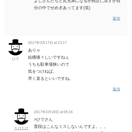
よしさんたちと尻兄弟になるか純正に戻すか自
分の中でせめぎあってます(笑)
返信
2017年3月17日 at 13:17
ありゃ
結構痛々しいですねぇ
ひで
うちも駐車場狭いので
気をつけねば。
早く直るといいですね。
返信
2017年3月18日 at 06:16
>ひでさん
普段はこんなミスしないんですよ。。。
たけたけ