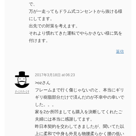
で、
万が一走ってもドラム式コンセントから抜ける様
にしてます。
出先での対策を考えます。
それより慣れてきた運転でやらかさない様に気を
付けます。
返信
2017年3月18日 at 06:23
>ozさん
フレームまで行く傷じゃないのと、本当にギリ
たけたけ
ギリ樹脂部分だけで済んだのが不幸中の幸いで
した。。。
家を2か所凹ましても購入を決断してくれたご
夫婦には本当に感謝してます。
昨日本契約を交わしてきましたが、聞いてた以
上に柔和で中身も外見も物腰柔らかく腰の低い