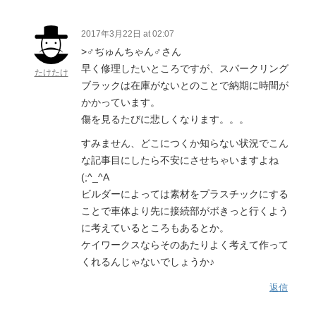
2017年3月22日 at 02:07
>♂ぢゅんちゃん♂さん
早く修理したいところですが、スパークリング
たけたけ
ブラックは在庫がないとのことで納期に時間が
かかっています。
傷を見るたびに悲しくなります。。。
すみません、どこにつくか知らない状況でこん
な記事目にしたら不安にさせちゃいますよね
(;^_^A
ビルダーによっては素材をプラスチックにする
ことで車体より先に接続部がボきっと行くよう
に考えているところもあるとか。
ケイワークスならそのあたりよく考えて作って
くれるんじゃないでしょうか♪
返信