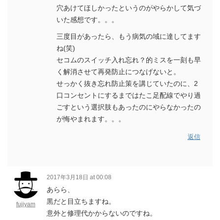
穴あけてほしかったというのがやらかして気づ
いた感想です。。。
三度目があったら、もう病気の域に達してます
ね(笑)
セコムのスイッチ入れ忘れ？的ミスを一刻も早
く解消させて再発防止につなげないと。
せっかく抜き忘れ防止策を講じていたのに、2
口コンセントにするまではたこ足配線でやり過
ごすという選択肢もあったのにやらなかったの
が悔やまれます。。。
返信
2017年3月18日 at 00:08
あらら、
黒だと目立ちますね。
fujiyam
意外と修理代かからないのですね。