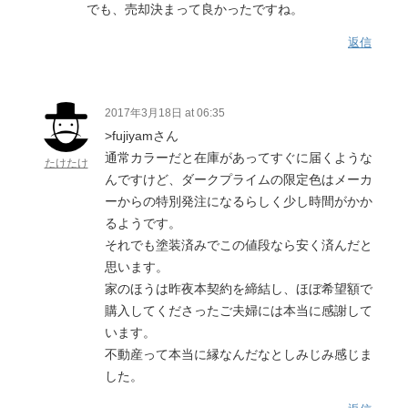
でも、売却決まって良かったですね。
返信
2017年3月18日 at 06:35
>fujiyamさん
通常カラーだと在庫があってすぐに届くような
たけたけ
んですけど、ダークプライムの限定色はメーカ
ーからの特別発注になるらしく少し時間がかか
るようです。
それでも塗装済みでこの値段なら安く済んだと
思います。
家のほうは昨夜本契約を締結し、ほぼ希望額で
購入してくださったご夫婦には本当に感謝して
います。
不動産って本当に縁なんだなとしみじみ感じま
した。