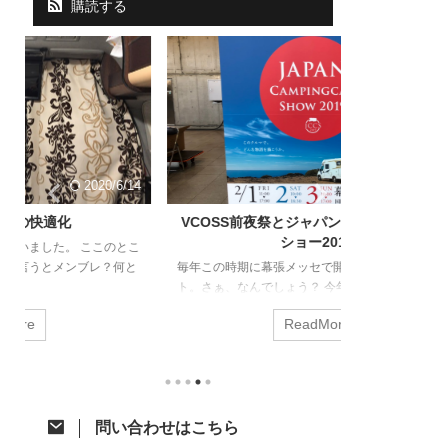
購読する
14
2019/2/11
VCOSS前夜祭とジャパンキャンピングカー
バックカメラ
ショー2019
こ
と
毎年この時期に幕張メッセで開催される恒例イベン
最近、煽り運転
頑
ト。さぁ、なんでしょう？ 今年もそいつに行ってき
下道問わず、走
ャ
ました。 今年は2月1日から3日にかけての開催。そ
に遭遇すること
ReadMore
で
して、いつからか始まったイベントに先立って恒例
自衛のためドラ
のVCOSS前夜祭も同時開催がいつものパターンで
必須な状況。納
入
す。 VOCSS前夜祭 前夜祭概要 幕張メッセに程近い
今更ですがご紹
千葉県某所に集まって、みんなで焼肉を食らい、温
る『ND-DRV
ー
泉に浸かった後、キャンピングカーでまったり宴会
ェリア製のドライ
問い合わせはこちら
が
するというもの。 ま、ごく普通のオフ会です（笑）
らはナビ連動タ
今回の参加メンバー 今年は去年より倍増！？ 参加
性が個人的にイ