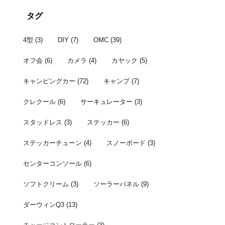
者はこちら。 宴の様子 いつ ...
じられませんでし
タグ
4型
(3)
DIY
(7)
OMC
(39)
オフ会
(6)
カメラ
(4)
カヤック
(5)
キャンピングカー
(72)
キャンプ
(7)
クレクール
(6)
サーキュレーター
(3)
スタッドレス
(3)
ステッカー
(6)
ステッカーチューン
(4)
スノーボード
(3)
センターコンソール
(6)
ソフトクリーム
(3)
ソーラーパネル
(9)
ダーウィンQ3
(13)