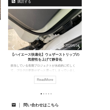
購読する
22
2020/6/14
る
【ハイエース快適化】ウェザーストリップの
恒例のVCO
気密性を上げて静音化
・
担当している長期プロジェクトが永続的に忙しく
また間が空いて
ー
て、ブログの更新がずっと滞ってしまっていまし
もできてなくて
、
た。（反省。。） また、細々とでも更新していきた
強から気持ちが
ReadMore
や
いと思いますので、よろしくお願いします。 また全
です♪ すでに
、
世界で新型コロナウイルスが猛威を奮っており、不
載ですが、参加
き
要不急の外出自粛が叫ばれています。当面はイベン
います。 福岡堰
ト参加や旅行は控えたいと思いますので、時間がな
堰で今シーズン
ち
くてやれなかったタンスの肥やしたちによる快適化
他の参加者はこ
問い合わせはこちら
作
など、この際引きこもって思い切ったことをやれた
ストタイミング
感
らなと思ってます。 さて、最近ハマってる某
天気も怪しいし