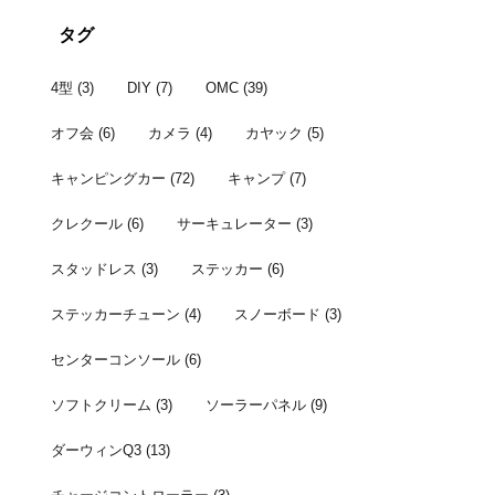
YouTuberさんがやられていて、コスパの高そうな
見送ったのが奏功し
タグ
快 ...
4型
(3)
DIY
(7)
OMC
(39)
オフ会
(6)
カメラ
(4)
カヤック
(5)
キャンピングカー
(72)
キャンプ
(7)
クレクール
(6)
サーキュレーター
(3)
スタッドレス
(3)
ステッカー
(6)
ステッカーチューン
(4)
スノーボード
(3)
センターコンソール
(6)
ソフトクリーム
(3)
ソーラーパネル
(9)
ダーウィンQ3
(13)