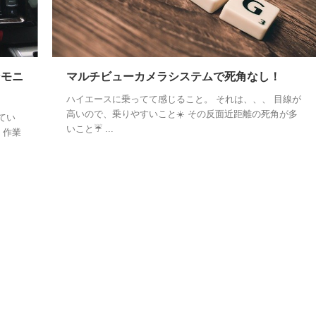
ンモニ
マルチビューカメラシステムで死角なし！
ハイエースに乗ってて感じること。 それは、、、 目線が
高いので、乗りやすいこと☀️ その反面近距離の死角が多
てい
いこと☔️ ...
2019/1/
、作業
バックカメラを流用して前後同時録画でき
ドライブレコーダー
最近、煽り運転が社会問題になっています。高速
下道問わず、走ってると稀に常識のないドライバ
に遭遇することがありますよね。そういうわけで
ReadMore
自衛のためドライブレコーダーの後方録画はもは
必須な状況。納車後すぐに取り付けをしてたので
今更ですがご紹介します。 バックカメラを流用で
る『ND-DRV30』 以前使用していたのがカロッツ
ェリア製のドライブレコーダー『ND-DRV1』 こ
らはナビ連動タイプのものでしたが、ナビ上の操
性が個人的にイケてなくて、連動させる必要性も