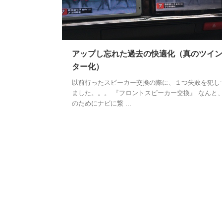
アップし忘れた過去の快適化（真のツイ
ター化）
以前行ったスピーカー交換の際に、１つ失敗を犯し
ました。。。 『フロントスピーカー交換』 なんと
のためにナビに繋 ...