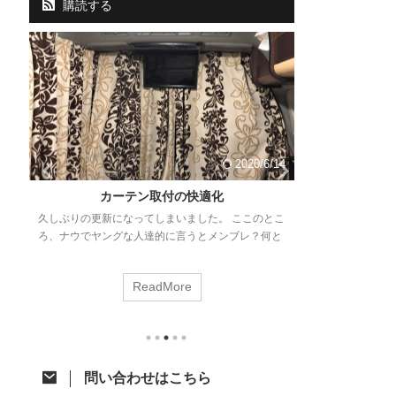
購読する
14
2020/6/14
と
カーテン取付の快適化
VCOSS前
久しぶりの更新になってしまいました。 ここのとこ
徊
ろ、ナウでヤングな人達的に言うとメンブレ？何と
毎年この時期に
勉
なく意欲が湧かない。。 ネタはあるので少しずつ頑
ト。さぁ、なん
プ
張って消化に励みます！ さて、今回はジャパンキャ
ました。 今年は
ReadMore
ンピングカーショーで購入したあれをあれしたので
して、いつから
思
ご紹介。 カーテン取付への道 先月のジャパンキャ
のVCOSS前
岡
ンピングカーショーでアルミカーテンレールを購入
す。 VOCSS
。
したことはちらっと触れた前回の記事のとおりで
千葉県某所に集
ベ
す。 レール購入から時間が開きましたが、オーダー
泉に浸かった後
問い合わせはこちら
カーテン選びで時間が掛かってました。先日それが
するというもの
り
納品されてようやく一連の作業が完了したとこ ...
今回の参加メン