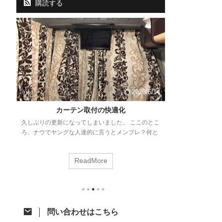
購読する
14
2020/6/14
と
カーテン取付の快適化
VCOSS前
久しぶりの更新になってしまいました。 ここのとこ
徊
ろ、ナウでヤングな人達的に言うとメンブレ？何と
毎年この時期に
勉
なく意欲が湧かない。。 ネタはあるので少しずつ頑
ト。さぁ、なん
プ
張って消化に励みます！ さて、今回はジャパンキャ
ました。 今年は
ReadMore
ンピングカーショーで購入したあれをあれしたので
して、いつから
思
ご紹介。 カーテン取付への道 先月のジャパンキャ
のVCOSS前
岡
ンピングカーショーでアルミカーテンレールを購入
す。 VOCSS
。
したことはちらっと触れた前回の記事のとおりで
千葉県某所に集
ベ
す。 レール購入から時間が開きましたが、オーダー
泉に浸かった後
問い合わせはこちら
カーテン選びで時間が掛かってました。先日それが
するというもの
り
納品されてようやく一連の作業が完了したとこ ...
今回の参加メン