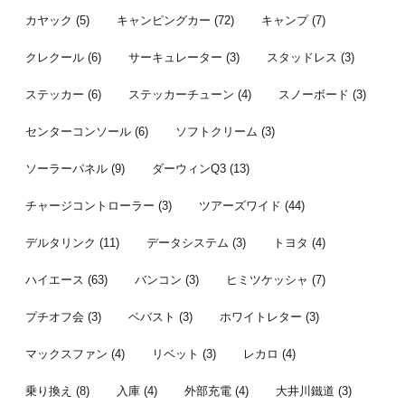
カヤック
(5)
キャンピングカー
(72)
キャンプ
(7)
クレクール
(6)
サーキュレーター
(3)
スタッドレス
(3)
ステッカー
(6)
ステッカーチューン
(4)
スノーボード
(3)
センターコンソール
(6)
ソフトクリーム
(3)
ソーラーパネル
(9)
ダーウィンQ3
(13)
チャージコントローラー
(3)
ツアーズワイド
(44)
デルタリンク
(11)
データシステム
(3)
トヨタ
(4)
ハイエース
(63)
バンコン
(3)
ヒミツケッシャ
(7)
プチオフ会
(3)
ベバスト
(3)
ホワイトレター
(3)
マックスファン
(4)
リベット
(3)
レカロ
(4)
乗り換え
(8)
入庫
(4)
外部充電
(4)
大井川鐵道
(3)