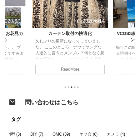
2020/6/14
2020/6/14
ト（お花見カ
カーテン取付の快適化
VCOSS
ャン）
ング
久しぶりの更新になってしまいまし
た。 ここのところ、ナウでヤングな
した。。 ブ
毎年この時
人達的に言うとメンブレ？何となく意
なくてすみま
る恒例イベ
欲が湧かない。。 ネタはあるので少
試験勉強から
う？ 今年も
しずつ頑張って消化に励みます！ さ
、久しぶりの
た。 今年は
ReadMore
て、今回はジャパンキャンピングカー
の方がアップさ
開催。そし
ショーで購入したあれをあれしたので
すが、参加し
ベントに先立
ご紹介。 カーテン取付への道 先月の
たいと思いま
祭も同時開
ジャパンキャンピングカーショーでア
ク 4/6に茨
す。 VOCS
ルミカーテンレールを購入したことは
初のお花見カ
メッセに程
ちらっと触れた前回の記事のとおりで
他の参加者は
て、みんな
問い合わせはこちら
す。 レール購入から時間が開きまし
にも恵まれた
かった後、
たが、オーダーカーテン選びで時間が
は前週の予定
り宴会すると
掛かってました。先日それが納品され
しいし花が咲
通のオフ会で
タグ
てようやく一連の作業が完了したとこ
より見送った
ンバー 今年
...
...
者はこちら。 
4型
(3)
DIY
(7)
OMC
(39)
オフ会
(6)
カメラ
(4)