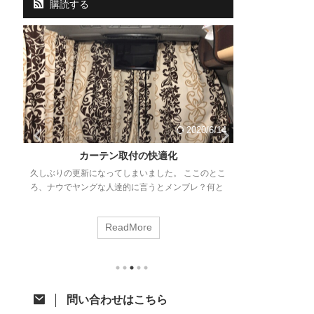
購読する
14
2020/6/14
と
カーテン取付の快適化
VCOSS前
久しぶりの更新になってしまいました。 ここのとこ
徊
ろ、ナウでヤングな人達的に言うとメンブレ？何と
毎年この時期に
勉
なく意欲が湧かない。。 ネタはあるので少しずつ頑
ト。さぁ、なん
プ
張って消化に励みます！ さて、今回はジャパンキャ
ました。 今年は
ReadMore
ンピングカーショーで購入したあれをあれしたので
して、いつから
思
ご紹介。 カーテン取付への道 先月のジャパンキャ
のVCOSS前
岡
ンピングカーショーでアルミカーテンレールを購入
す。 VOCSS
。
したことはちらっと触れた前回の記事のとおりで
千葉県某所に集
ベ
す。 レール購入から時間が開きましたが、オーダー
泉に浸かった後
問い合わせはこちら
カーテン選びで時間が掛かってました。先日それが
するというもの
り
納品されてようやく一連の作業が完了したとこ ...
今回の参加メン