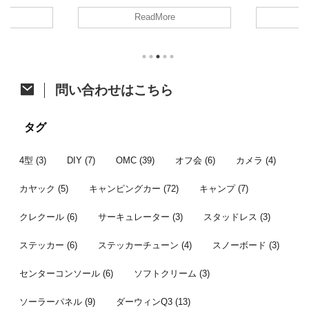
しずつ頑張って消化に励みます！ さ
、久しぶりの
た。 今年は
ReadMore
て、今回はジャパンキャンピングカー
の方がアップさ
開催。そし
ショーで購入したあれをあれしたので
すが、参加し
ベントに先立
ご紹介。 カーテン取付への道 先月の
たいと思いま
祭も同時開
ジャパンキャンピングカーショーでア
ク 4/6に茨
す。 VOCS
ルミカーテンレールを購入したことは
初のお花見カ
メッセに程
ちらっと触れた前回の記事のとおりで
他の参加者は
て、みんな
問い合わせはこちら
す。 レール購入から時間が開きまし
にも恵まれた
かった後、
たが、オーダーカーテン選びで時間が
は前週の予定
り宴会すると
掛かってました。先日それが納品され
しいし花が咲
通のオフ会で
タグ
てようやく一連の作業が完了したとこ
より見送った
ンバー 今年
...
...
者はこちら。 
4型
(3)
DIY
(7)
OMC
(39)
オフ会
(6)
カメラ
(4)
カヤック
(5)
キャンピングカー
(72)
キャンプ
(7)
クレクール
(6)
サーキュレーター
(3)
スタッドレス
(3)
ステッカー
(6)
ステッカーチューン
(4)
スノーボード
(3)
センターコンソール
(6)
ソフトクリーム
(3)
ソーラーパネル
(9)
ダーウィンQ3
(13)