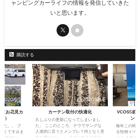
ャンピングカーライフの情報を発信していきた
いと思います。
購読する
2020/6/14
2020/6/14
ト（お花見カ
カーテン取付の快適化
VCOSS
ャン）
ング
久しぶりの更新になってしまいまし
た。 ここのところ、ナウでヤングな
した。。 ブ
毎年この時
人達的に言うとメンブレ？何となく意
なくてすみま
る恒例イベ
欲が湧かない。。 ネタはあるので少
試験勉強から
う？ 今年も