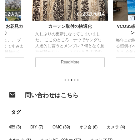
2020/6/14
2020/6/14
ト（お花見カ
カーテン取付の快適化
VCOSS
ャン）
ング
久しぶりの更新になってしまいまし
た。 ここのところ、ナウでヤングな
した。。 ブ
毎年この時
人達的に言うとメンブレ？何となく意
なくてすみま
る恒例イベ
欲が湧かない。。 ネタはあるので少
試験勉強から
う？ 今年も
しずつ頑張って消化に励みます！ さ
、久しぶりの
た。 今年は
ReadMore
て、今回はジャパンキャンピングカー
の方がアップさ
開催。そし
ショーで購入したあれをあれしたので
すが、参加し
ベントに先立
ご紹介。 カーテン取付への道 先月の
たいと思いま
祭も同時開
ジャパンキャンピングカーショーでア
ク 4/6に茨
す。 VOCS
ルミカーテンレールを購入したことは
初のお花見カ
メッセに程
ちらっと触れた前回の記事のとおりで
他の参加者は
て、みんな
問い合わせはこちら
す。 レール購入から時間が開きまし
にも恵まれた
かった後、
たが、オーダーカーテン選びで時間が
は前週の予定
り宴会すると
掛かってました。先日それが納品され
しいし花が咲
通のオフ会で
タグ
てようやく一連の作業が完了したとこ
より見送った
ンバー 今年
...
...
者はこちら。 
4型
(3)
DIY
(7)
OMC
(39)
オフ会
(6)
カメラ
(4)
カヤック
(5)
キャンピングカー
(72)
キャンプ
(7)