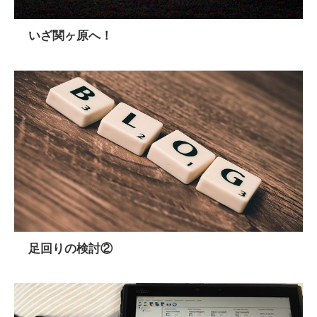
いざ関ヶ原へ！
足回りの検討②