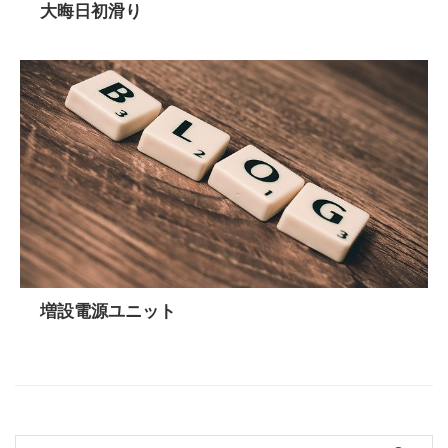
大晦日初滑り
増設電源ユニット