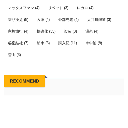
マックスファン
(4)
リベット
(3)
レカロ
(4)
乗り換え
(8)
入庫
(4)
外部充電
(4)
大井川鐵道
(3)
家族旅行
(4)
快適化
(35)
架装
(8)
温泉
(4)
秘密結社
(7)
納車
(6)
購入記
(11)
車中泊
(8)
雪山
(3)
RECOMMEND