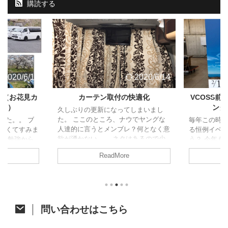
購読する
2020/6/14
2020/6/14
ト（お花見カ
カーテン取付の快適化
VCOSS
ャン）
ング
久しぶりの更新になってしまいまし
た。 ここのところ、ナウでヤングな
した。。 ブ
毎年この時
人達的に言うとメンブレ？何となく意
なくてすみま
る恒例イベ
欲が湧かない。。 ネタはあるので少
試験勉強から
う？ 今年も
しずつ頑張って消化に励みます！ さ
、久しぶりの
た。 今年は
ReadMore
て、今回はジャパンキャンピングカー
の方がアップさ
開催。そし
ショーで購入したあれをあれしたので
すが、参加し
ベントに先立
ご紹介。 カーテン取付への道 先月の
たいと思いま
祭も同時開
ジャパンキャンピングカーショーでア
ク 4/6に茨
す。 VOCS
ルミカーテンレールを購入したことは
初のお花見カ
メッセに程
ちらっと触れた前回の記事のとおりで
他の参加者は
て、みんな
問い合わせはこちら
す。 レール購入から時間が開きまし
にも恵まれた
かった後、
たが、オーダーカーテン選びで時間が
は前週の予定
り宴会すると