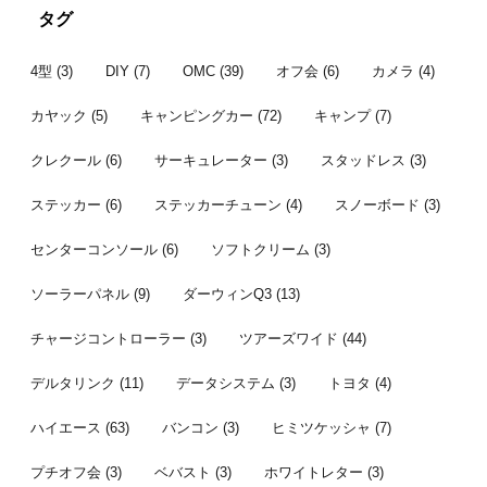
掛かってました。先日それが納品され
しいし花が咲
通のオフ会で
タグ
てようやく一連の作業が完了したとこ
より見送った
ンバー 今年
...
...
者はこちら。 
4型
(3)
DIY
(7)
OMC
(39)
オフ会
(6)
カメラ
(4)
カヤック
(5)
キャンピングカー
(72)
キャンプ
(7)
クレクール
(6)
サーキュレーター
(3)
スタッドレス
(3)
ステッカー
(6)
ステッカーチューン
(4)
スノーボード
(3)
センターコンソール
(6)
ソフトクリーム
(3)
ソーラーパネル
(9)
ダーウィンQ3
(13)
チャージコントローラー
(3)
ツアーズワイド
(44)
デルタリンク
(11)
データシステム
(3)
トヨタ
(4)
ハイエース
(63)
バンコン
(3)
ヒミツケッシャ
(7)
プチオフ会
(3)
ベバスト
(3)
ホワイトレター
(3)