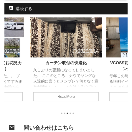
購読する
2020/6/14
2020/6/14
ト（お花見カ
カーテン取付の快適化
VCOSS
ャン）
ング
久しぶりの更新になってしまいまし
た。 ここのところ、ナウでヤングな
した。。 ブ
毎年この時
人達的に言うとメンブレ？何となく意
なくてすみま
る恒例イベ
欲が湧かない。。 ネタはあるので少
試験勉強から
う？ 今年も
しずつ頑張って消化に励みます！ さ
、久しぶりの
た。 今年は
ReadMore
て、今回はジャパンキャンピングカー
の方がアップさ
開催。そし
ショーで購入したあれをあれしたので
すが、参加し
ベントに先立
ご紹介。 カーテン取付への道 先月の
たいと思いま
祭も同時開
ジャパンキャンピングカーショーでア
ク 4/6に茨
す。 VOCS
ルミカーテンレールを購入したことは
初のお花見カ
メッセに程
ちらっと触れた前回の記事のとおりで
他の参加者は
て、みんな
問い合わせはこちら
す。 レール購入から時間が開きまし
にも恵まれた
かった後、