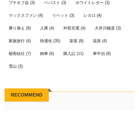
プチオフ会
(3)
ベバスト
(3)
ホワイトレター
(3)
マックスファン
(4)
リベット
(3)
レカロ
(4)
乗り換え
(8)
入庫
(4)
外部充電
(4)
大井川鐵道
(3)
家族旅行
(4)
快適化
(35)
架装
(8)
温泉
(4)
秘密結社
(7)
納車
(6)
購入記
(11)
車中泊
(8)
雪山
(3)
RECOMMEND