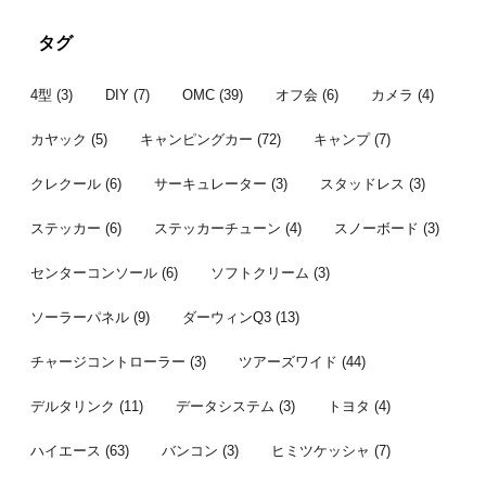
たが、オーダーカーテン選びで時間が
は前週の予定
り宴会すると
掛かってました。先日それが納品され
しいし花が咲
通のオフ会で
タグ
てようやく一連の作業が完了したとこ
より見送った
ンバー 今年
...
...
者はこちら。 
4型
(3)
DIY
(7)
OMC
(39)
オフ会
(6)
カメラ
(4)
カヤック
(5)
キャンピングカー
(72)
キャンプ
(7)
クレクール
(6)
サーキュレーター
(3)
スタッドレス
(3)
ステッカー
(6)
ステッカーチューン
(4)
スノーボード
(3)
センターコンソール
(6)
ソフトクリーム
(3)
ソーラーパネル
(9)
ダーウィンQ3
(13)
チャージコントローラー
(3)
ツアーズワイド
(44)
デルタリンク
(11)
データシステム
(3)
トヨタ
(4)
ハイエース
(63)
バンコン
(3)
ヒミツケッシャ
(7)