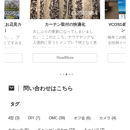
2020/6/14
2020/6/14
ト（お花見カ
カーテン取付の快適化
VCOSS
ャン）
ング
久しぶりの更新になってしまいまし
た。 ここのところ、ナウでヤングな
した。。 ブ
毎年この時
人達的に言うとメンブレ？何となく意
なくてすみま
る恒例イベ
欲が湧かない。。 ネタはあるので少
試験勉強から
う？ 今年も
しずつ頑張って消化に励みます！ さ
、久しぶりの
た。 今年は
ReadMore
て、今回はジャパンキャンピングカー
の方がアップさ
開催。そし
ショーで購入したあれをあれしたので
すが、参加し
ベントに先立
ご紹介。 カーテン取付への道 先月の
たいと思いま
祭も同時開
ジャパンキャンピングカーショーでア
ク 4/6に茨
す。 VOCS
ルミカーテンレールを購入したことは
初のお花見カ
メッセに程
ちらっと触れた前回の記事のとおりで
他の参加者は
て、みんな
問い合わせはこちら
す。 レール購入から時間が開きまし
にも恵まれた
かった後、
たが、オーダーカーテン選びで時間が
は前週の予定
り宴会すると
掛かってました。先日それが納品され
しいし花が咲
通のオフ会で
タグ
てようやく一連の作業が完了したとこ
より見送った
ンバー 今年
...
...
者はこちら。 
4型
(3)
DIY
(7)
OMC
(39)
オフ会
(6)
カメラ
(4)
カヤック
(5)
キャンピングカー
(72)
キャンプ
(7)