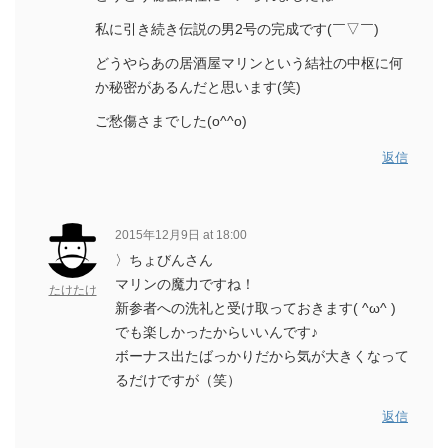
私に引き続き伝説の男2号の完成です(￣▽￣)
どうやらあの居酒屋マリンという結社の中枢に何
か秘密があるんだと思います(笑)
ご愁傷さまでした(o^^o)
返信
2015年12月9日 at 18:00
〉ちょびんさん
マリンの魔力ですね！
たけたけ
新参者への洗礼と受け取っておきます( ^ω^ )
でも楽しかったからいいんです♪
ボーナス出たばっかりだから気が大きくなって
るだけですが（笑）
返信