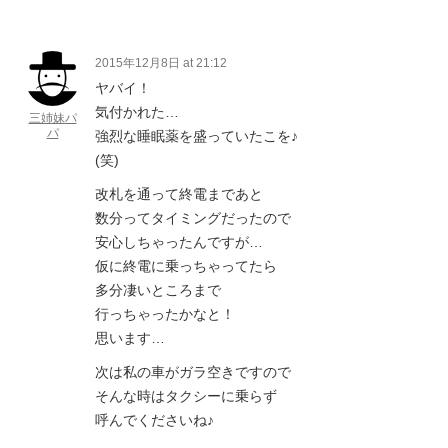
2015年12月8日 at 21:12
ヤバイ！
気付かれた…
三姉妹パ
パ
強烈な睡眠薬を盛っていたこを♪
(笑)
改札を通って終電まであと
数分ってタイミングだったので
安心しちゃったんですが…
仮に終電に乗っちゃってたら
多分凄いところまで
行っちゃったかなと！
思います…
次は私の車がガラ空きですので
そんな時はタクシーに乗らず
呼んでくださいね♪