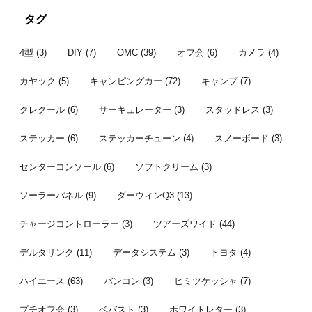
選びで時間が
り宴会するというもの。 ま、ごく普
はナビ連動
れが納品され
通のオフ会です（笑） 今回の参加メ
ビ上の操作
タグ
完了したとこ
ンバー 今年は去年より倍増！？ 参加
て、連動さ
者はこちら。 宴の様子 いつ ...
んでした。また
4型
(3)
DIY
(7)
OMC
(39)
オフ会
(6)
カメラ
(4)
カヤック
(5)
キャンピングカー
(72)
キャンプ
(7)
クレクール
(6)
サーキュレーター
(3)
スタッドレス
(3)
ステッカー
(6)
ステッカーチューン
(4)
スノーボード
(3)
センターコンソール
(6)
ソフトクリーム
(3)
ソーラーパネル
(9)
ダーウィンQ3
(13)
チャージコントローラー
(3)
ツアーズワイド
(44)
デルタリンク
(11)
データシステム
(3)
トヨタ
(4)
ハイエース
(63)
バンコン
(3)
ヒミツケッシャ
(7)
プチオフ会
(3)
ベバスト
(3)
ホワイトレター
(3)