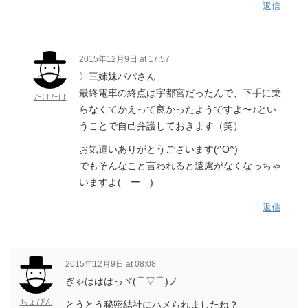
返信
2015年12月9日 at 17:57
〉三姉妹パパさん
最終電車の終点は宇都宮だったんで、下手に乗
たけたけ
らなくてかえって良かったようですよ〜♪とい
うことで自己弁護しておきます（笑）
お気遣いありがとうございます(^O^)
でもそんなこと言われると遠慮がなくなっちゃ
いますよ(￣ー￣)
返信
2015年12月9日 at 08:08
ぎゃはははっヾ(⌒▽⌒)ノ
ちょびん
とうとう秘密結社にハメられましたね？