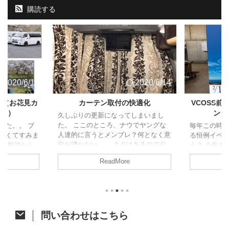
購読する
2020/6/14
2019/2/11
快適化
VCOSS前夜祭とジャパンキャンピ
バックカメ
ングカーショー2019
録画でき
しまいまし
ウでヤングな
毎年この時期に幕張メッセで開催され
最近、煽り
？何となく意
る恒例イベント。さぁ、なんでしょ
ます。高速
はあるので少
う？ 今年もそいつに行ってきまし
稀に常識の
みます！ さ
た。 今年は2月1日から3日にかけての
ことがあり
ReadMore
ンピングカー
開催。そして、いつからか始まったイ
で、自衛の
あれしたので
ベントに先立って恒例のVCOSS前夜
後方録画は
の道 先月の
祭も同時開催がいつものパターンで
すぐに取り
ーショーでア
す。 VOCSS前夜祭 前夜祭概要 幕張
すがご紹介し
入したことは
メッセに程近い千葉県某所に集まっ
流用できる『N
事のとおりで
て、みんなで焼肉を食らい、温泉に浸
していたの
問い合わせはこちら
間が開きまし
かった後、キャンピングカーでまった
イブレコーダー