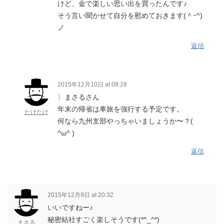
けど、金で楽しい思い出を買ったんです♪
そう言い聞かせて自分を慰めておきます(＾ｰ^)
ノ
返信
2015年12月10日 at 08:28
〉まさるさん
年末の帰省は車旅を強行する予定です。
たけたけ
何なら九州支部やっちゃいましょうか〜？(
^ω^ )
返信
2015年12月9日 at 20:32
いいですねー♪
秘密結社すごく楽しそうです(*^_^*)
まさる