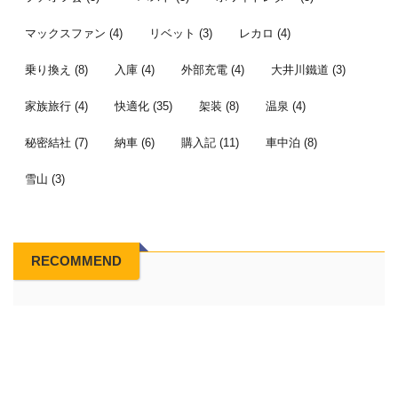
マックスファン
(4)
リベット
(3)
レカロ
(4)
乗り換え
(8)
入庫
(4)
外部充電
(4)
大井川鐵道
(3)
家族旅行
(4)
快適化
(35)
架装
(8)
温泉
(4)
秘密結社
(7)
納車
(6)
購入記
(11)
車中泊
(8)
雪山
(3)
RECOMMEND