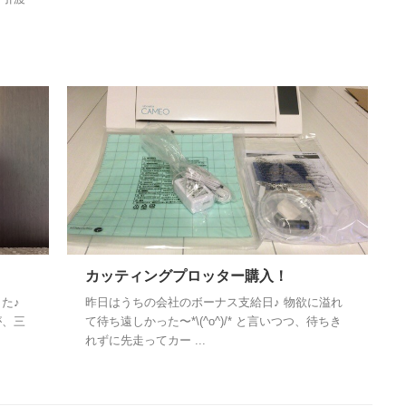
カッティングプロッター購入！
た♪
昨日はうちの会社のボーナス支給日♪ 物欲に溢れ
が、三
て待ち遠しかった〜*\(^o^)/* と言いつつ、待ちき
れずに先走ってカー ...