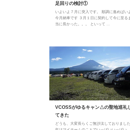
足回りの検討①
いよいよ７月に突入です。 順調に進めばい
今月納車です ３月１日に契約して今に至る
当に長かった。。。 といって ...
VCOSSがゆるキャン△の聖地巡礼
てきた
どうも、大変長らくご無沙汰しておりまし
年はマイホームのことでいっぱいいっぱい