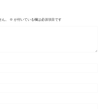
せん。
※
が付いている欄は必須項目です
2020/6/14
2020/6/
ウェザーストリップの
恒例のVCOSSイベント（お花見カヤック
げて静音化
春キャン）
ェクトが永続的に忙しく
また間が空いてしまいました。。 ブロ友さんの徘
と滞ってしまっていまし
もできてなくてすみません。。 ようやく資格試験
細々とでも更新していきた
強から気持ちが開放されたので、久しぶりのアッ
More
ReadMore
くお願いします。 また全
です♪ すでに他の方がアップされてるので今更感満
スが猛威を奮っており、不
載ですが、参加したイベントの振り返りしたいと
れています。当面はイベン
います。 福岡堰でお花見カヤック 4/6に茨城の福
と思いますので、時間がな
堰で今シーズン初のお花見カヤックしてきました
の肥やしたちによる快適化
他の参加者はこちら。 天気にも開花にも恵まれた
て思い切ったことをやれた
ストタイミング♪当初は前週の予定だったところ、
、最近ハマってる某
天気も怪しいし花が咲いていないという状況によ