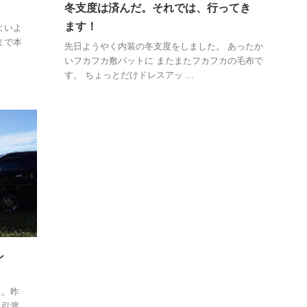
冬支度は済んだ。それでは、行ってき
ます！
よいよ
まで本
先日ようやく内装の冬支度をしました。 あったか
いフカフカ敷パットに またまたフカフカの毛布で
す。 ちょっとだけドレスアッ ...
し
た。昨
。引渡