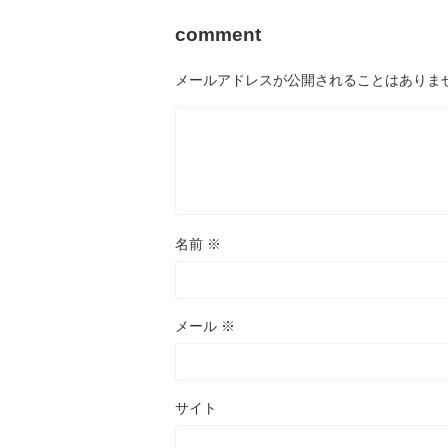
comment
メールアドレスが公開されることはありま
2019/1/22
バックカメラを流用して前後同時録画できる
【ハイエース快適化】
ドライブレコーダー
気密性を上
名前
※
最近、煽り運転が社会問題になっています。高速・
担当している長期プロジ
下道問わず、走ってると稀に常識のないドライバー
て、ブログの更新がずっ
に遭遇することがありますよね。そういうわけで、
た。（反省。。） また、
ReadMore
Read
メール
※
自衛のためドライブレコーダーの後方録画はもはや
いと思いますので、よろし
必須な状況。納車後すぐに取り付けをしてたので、
世界で新型コロナウイル
今更ですがご紹介します。 バックカメラを流用でき
要不急の外出自粛が叫ば
る『ND-DRV30』 以前使用していたのがカロッツ
ト参加や旅行は控えたい
サイト
ェリア製のドライブレコーダー『ND-DRV1』 こち
くてやれなかったタンス
らはナビ連動タイプのものでしたが、ナビ上の操作
など、この際引きこもっ
性が個人的にイケてなくて、連動させる必要性も感
らなと思ってます。 さて