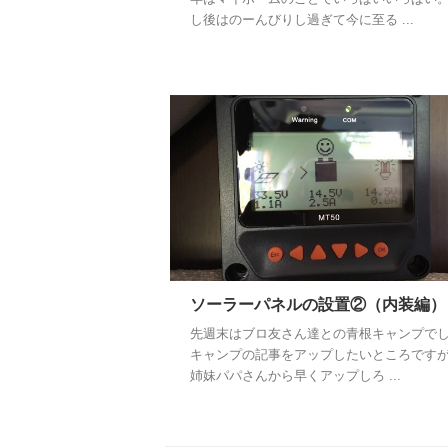
し後はのーんびりし過ぎて今に至る ...
ソーラーパネルの設置②（内装編）
先週末はブロ友さん達との青根キャンプでし
キャンプの記事をアップしたいところです
姉妹パパさんから早くアップしろ ...