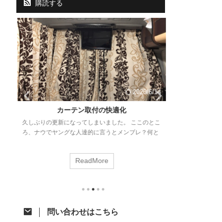
購読する
14
2020/6/14
と
カーテン取付の快適化
VCOSS前
久しぶりの更新になってしまいました。 ここのとこ
徊
ろ、ナウでヤングな人達的に言うとメンブレ？何と
毎年この時期に
勉
なく意欲が湧かない。。 ネタはあるので少しずつ頑
ト。さぁ、なん
プ
張って消化に励みます！ さて、今回はジャパンキャ
ました。 今年は
ReadMore
ンピングカーショーで購入したあれをあれしたので
して、いつから
思
ご紹介。 カーテン取付への道 先月のジャパンキャ
のVCOSS前
岡
ンピングカーショーでアルミカーテンレールを購入
す。 VOCSS
。
したことはちらっと触れた前回の記事のとおりで
千葉県某所に集
ベ
す。 レール購入から時間が開きましたが、オーダー
泉に浸かった後
問い合わせはこちら
カーテン選びで時間が掛かってました。先日それが
するというもの
り
納品されてようやく一連の作業が完了したとこ ...
今回の参加メン