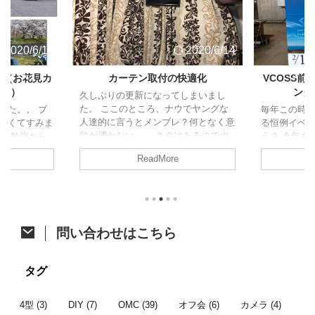
2020/6/14
2020/6/14
ト（お花見カ
カーテン取付の快適化
VCOSS
ャン）
ング
久しぶりの更新になってしまいまし
た。 ここのところ、ナウでヤングな
した。。 ブ
毎年この時
人達的に言うとメンブレ？何となく意
なくてすみま
る恒例イベ
欲が湧かない。。 ネタはあるので少
試験勉強から
う？ 今年も
しずつ頑張って消化に励みます！ さ
、久しぶりの
た。 今年は
ReadMore
て、今回はジャパンキャンピングカー
の方がアップさ
開催。そし
ショーで購入したあれをあれしたので
すが、参加し
ベントに先立
ご紹介。 カーテン取付への道 先月の
たいと思いま
祭も同時開
ジャパンキャンピングカーショーでア
ク 4/6に茨
す。 VOCS
ルミカーテンレールを購入したことは
初のお花見カ
メッセに程
ちらっと触れた前回の記事のとおりで
他の参加者は
て、みんな
問い合わせはこちら
す。 レール購入から時間が開きまし
にも恵まれた
かった後、
たが、オーダーカーテン選びで時間が
は前週の予定
り宴会すると
掛かってました。先日それが納品され
しいし花が咲
通のオフ会で
タグ
てようやく一連の作業が完了したとこ
より見送った
ンバー 今年
...
...
者はこちら。 
4型
(3)
DIY
(7)
OMC
(39)
オフ会
(6)
カメラ
(4)