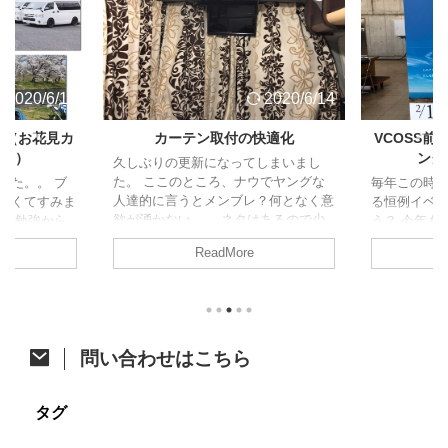
2020/6/14
2020/6/14
ト（お花見カ
カーテン取付の快適化
VCOSS
ャン）
ング
久しぶりの更新になってしまいまし
た。 ここのところ、ナウでヤングな
した。。 ブ
毎年この時
人達的に言うとメンブレ？何となく意
なくてすみま
る恒例イベ
欲が湧かない。。 ネタはあるので少
試験勉強から
う？ 今年も
しずつ頑張って消化に励みます！ さ
、久しぶりの
た。 今年は
ReadMore
て、今回はジャパンキャンピングカー
の方がアップさ
開催。そし
ショーで購入したあれをあれしたので
すが、参加し
ベントに先立
ご紹介。 カーテン取付への道 先月の
たいと思いま
祭も同時開
ジャパンキャンピングカーショーでア
ク 4/6に茨
す。 VOCS
ルミカーテンレールを購入したことは
初のお花見カ
メッセに程
ちらっと触れた前回の記事のとおりで
他の参加者は
て、みんな
問い合わせはこちら
す。 レール購入から時間が開きまし
にも恵まれた
かった後、
たが、オーダーカーテン選びで時間が
は前週の予定
り宴会すると
掛かってました。先日それが納品され
しいし花が咲
通のオフ会で
タグ
てようやく一連の作業が完了したとこ
より見送った
ンバー 今年
...