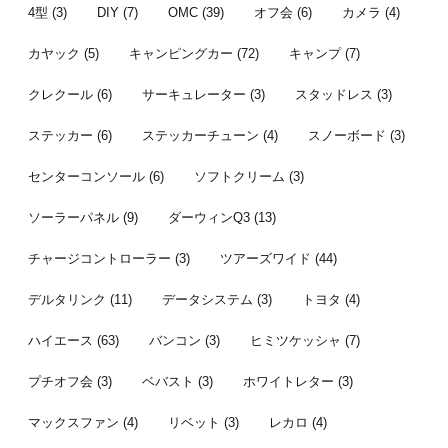
...
者はこちら。 
4型
(3)
DIY
(7)
OMC
(39)
オフ会
(6)
カメラ
(4)
カヤック
(5)
キャンピングカー
(72)
キャンプ
(7)
クレクール
(6)
サーキュレーター
(3)
スタッドレス
(3)
ステッカー
(6)
ステッカーチューン
(4)
スノーボード
(3)
センターコンソール
(6)
ソフトクリーム
(3)
ソーラーパネル
(9)
ダーウィンQ3
(13)
チャージコントローラー
(3)
ツアーズワイド
(44)
デルタリンク
(11)
データシステム
(3)
トヨタ
(4)
ハイエース
(63)
バンコン
(3)
ヒミツケッシャ
(7)
プチオフ会
(3)
ベバスト
(3)
ホワイトレター
(3)
マックスファン
(4)
リベット
(3)
レカロ
(4)