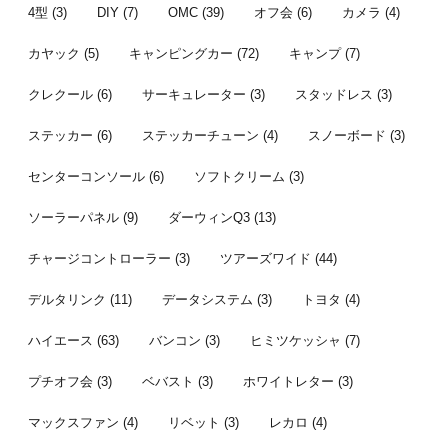
...
者はこちら。 
4型
(3)
DIY
(7)
OMC
(39)
オフ会
(6)
カメラ
(4)
カヤック
(5)
キャンピングカー
(72)
キャンプ
(7)
クレクール
(6)
サーキュレーター
(3)
スタッドレス
(3)
ステッカー
(6)
ステッカーチューン
(4)
スノーボード
(3)
センターコンソール
(6)
ソフトクリーム
(3)
ソーラーパネル
(9)
ダーウィンQ3
(13)
チャージコントローラー
(3)
ツアーズワイド
(44)
デルタリンク
(11)
データシステム
(3)
トヨタ
(4)
ハイエース
(63)
バンコン
(3)
ヒミツケッシャ
(7)
プチオフ会
(3)
ベバスト
(3)
ホワイトレター
(3)
マックスファン
(4)
リベット
(3)
レカロ
(4)