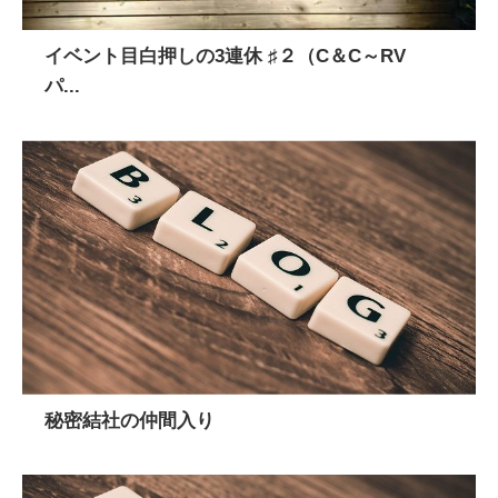
イベント目白押しの3連休 ♯２（C＆C～RV
パ...
秘密結社の仲間入り