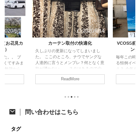
2020/6/14
2020/6/14
ト（お花見カ
カーテン取付の快適化
VCOSS
ャン）
ング
久しぶりの更新になってしまいまし
た。 ここのところ、ナウでヤングな
した。。 ブ
毎年この時
人達的に言うとメンブレ？何となく意
なくてすみま
る恒例イベ
欲が湧かない。。 ネタはあるので少
試験勉強から
う？ 今年も
しずつ頑張って消化に励みます！ さ
、久しぶりの
た。 今年は
ReadMore
て、今回はジャパンキャンピングカー
の方がアップさ
開催。そし
ショーで購入したあれをあれしたので
すが、参加し
ベントに先立
ご紹介。 カーテン取付への道 先月の
たいと思いま
祭も同時開
ジャパンキャンピングカーショーでア
ク 4/6に茨
す。 VOCS
ルミカーテンレールを購入したことは
初のお花見カ
メッセに程
ちらっと触れた前回の記事のとおりで
他の参加者は
て、みんな
問い合わせはこちら
す。 レール購入から時間が開きまし
にも恵まれた
かった後、
たが、オーダーカーテン選びで時間が
は前週の予定
り宴会すると
掛かってました。先日それが納品され
しいし花が咲
通のオフ会で
タグ
てようやく一連の作業が完了したとこ
より見送った
ンバー 今年
...