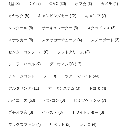
...
者はこちら。 
4型
(3)
DIY
(7)
OMC
(39)
オフ会
(6)
カメラ
(4)
カヤック
(5)
キャンピングカー
(72)
キャンプ
(7)
クレクール
(6)
サーキュレーター
(3)
スタッドレス
(3)
ステッカー
(6)
ステッカーチューン
(4)
スノーボード
(3)
センターコンソール
(6)
ソフトクリーム
(3)
ソーラーパネル
(9)
ダーウィンQ3
(13)
チャージコントローラー
(3)
ツアーズワイド
(44)
デルタリンク
(11)
データシステム
(3)
トヨタ
(4)
ハイエース
(63)
バンコン
(3)
ヒミツケッシャ
(7)
プチオフ会
(3)
ベバスト
(3)
ホワイトレター
(3)
マックスファン
(4)
リベット
(3)
レカロ
(4)